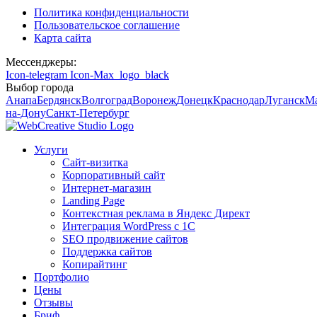
Политика конфиденциальности
Пользовательское соглашение
Карта сайта
Мессенджеры:
Icon-telegram
Icon-Max_logo_black
Выбор города
Анапа
Бердянск
Волгоград
Воронеж
Донецк
Краснодар
Луганск
М
на-Дону
Санкт-Петербург
Услуги
Сайт-визитка
Корпоративный сайт
Интернет-магазин
Landing Page
Контекстная реклама в Яндекс Директ
Интеграция WordPress c 1C
SEO продвижение сайтов
Поддержка сайтов
Копирайтинг
Портфолио
Цены
Отзывы
Бриф