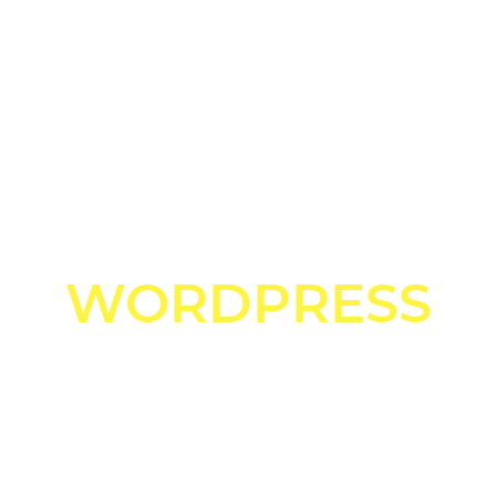
ПОДДЕРЖКА
САЙТОВ НА
WORDPRESS
В САНКТ-
ПЕТЕРБУРГЕ
Полный комплекс услуг по поддержке,
обслуживанию и развитию сайтов на