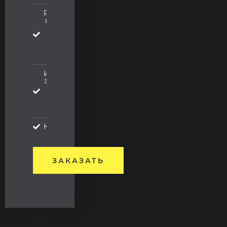
Редактирование
информации на
сайте и
добавление
новой внутри
существующих
страниц
Исправление
замечаний от
поисковых
систем
Яндекс и
Google
Консультации
ЗАКАЗАТЬ