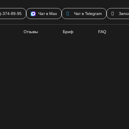
)-374-89-95
Чат в Max
Чат в Telegram
Запо
Отзывы
Бриф
FAQ