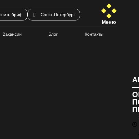
лнить бриф
Санкт-Петербург
Меню
Вакансии
Блог
Контакты
А
О
П
П