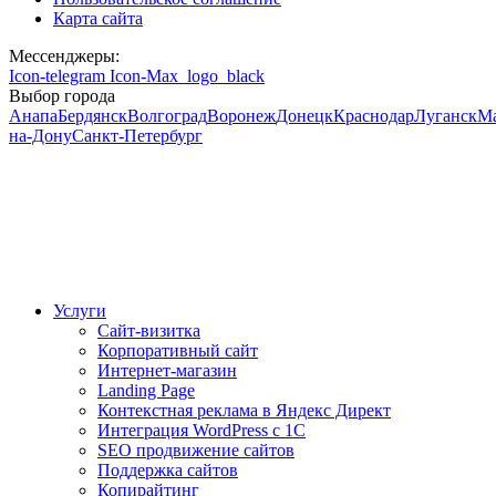
Карта сайта
Мессенджеры:
Icon-telegram
Icon-Max_logo_black
Выбор города
Анапа
Бердянск
Волгоград
Воронеж
Донецк
Краснодар
Луганск
М
на-Дону
Санкт-Петербург
Услуги
Сайт-визитка
Корпоративный сайт
Интернет-магазин
Landing Page
Контекстная реклама в Яндекс Директ
Интеграция WordPress c 1C
SEO продвижение сайтов
Поддержка сайтов
Копирайтинг