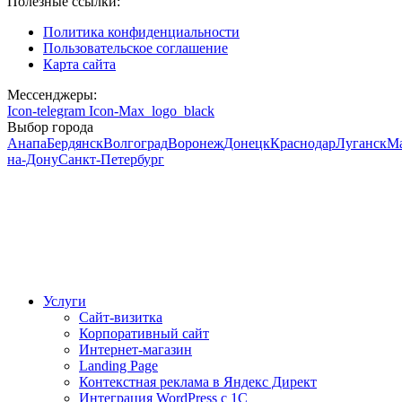
Полезные ссылки:
Политика конфиденциальности
Пользовательское соглашение
Карта сайта
Мессенджеры:
Icon-telegram
Icon-Max_logo_black
Выбор города
Анапа
Бердянск
Волгоград
Воронеж
Донецк
Краснодар
Луганск
М
на-Дону
Санкт-Петербург
Услуги
Сайт-визитка
Корпоративный сайт
Интернет-магазин
Landing Page
Контекстная реклама в Яндекс Директ
Интеграция WordPress c 1C